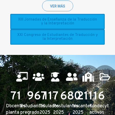
VER MÁS
XIII Jornadas de Enseñanza de la Traducción
y la Interpretación
XXI Congreso de Estudiantes de Traducción y
la Interpretación
71
967
117
680
211
16
Docentes
Estudiantes
Titulados
Postulantes
Vacantes
Fondecyt
planta
pregrado
2025
2025
2025
activos